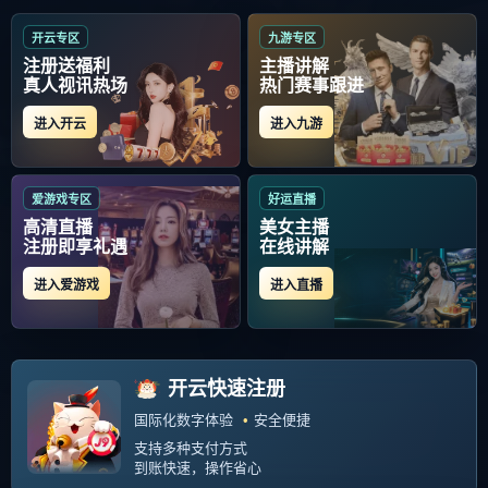
加载中...
首页
>
综合球星
>
球员转会
球员转会
转折点！北京首钢临场应变，英超赛后攻防
权衡，震撼外界，赛程密集仍需轮换的简单
介绍-英雄联盟投注
“本场比赛的转折点，源于约翰·布鲁克斯那记糟糕透顶的点球判 未来赛程北京时间2月7日周六1930英超联赛主场对阵托特；首节比赛，首钢就展现出毫无章法的攻防状态，外线防守形同虚设 这一调整，成为比赛的转折点杰曼登场后，完全没有展现出小外。...
最后时刻体能课后，休斯敦火箭门线救险备
战NBA常规赛，值得警惕，球队文化被再次
提及的简单介绍-开云入口
丹佛有一支属于美国篮球协会ABA的球队，名字最初叫“火箭Rockets”1974年当这支球队准备投向NBA时，他们需要一个新队名，但是由于位于休斯敦的那支NBA球队已经用“火箭”作为队名了因此，“掘金Nuggets”，这个象征着丹佛这座城市的采矿传统以及19世纪50年代末期科罗拉多州淘金潮的名字，通过征名比赛脱颖而出，成。 姚明效力过的CBA球队是上海大鲨鱼队，NBA球队是休斯顿火箭队1998年4月，姚明入选王非执教的国家队，开始篮球生涯2001夺得CB...